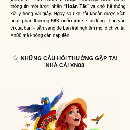
thông tin một lượt, nhấn
“Hoàn Tất”
và chờ hệ thống
xử lý trong vài giây. Ngay sau khi tài khoản được kích
hoạt, phần thưởng
58K miễn phí
sẽ tự động cộng vào
ví của bạn – sẵn sàng để bạn trải nghiệm mọi dịch vụ tại
Xn88 mà không cần nạp tiền.
NHỮNG CÂU HỎI THƯỜNG GẶP TẠI
NHÀ CÁI XN88