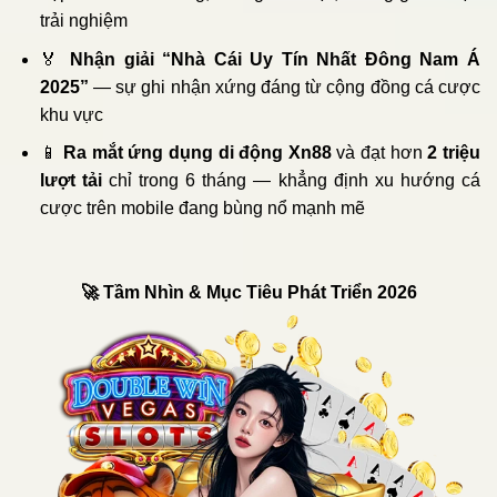
trải nghiệm
🏅
Nhận giải “Nhà Cái Uy Tín Nhất Đông Nam Á
2025”
— sự ghi nhận xứng đáng từ cộng đồng cá cược
khu vực
📱
Ra mắt ứng dụng di động Xn88
và đạt hơn
2 triệu
lượt tải
chỉ trong 6 tháng — khẳng định xu hướng cá
cược trên mobile đang bùng nổ mạnh mẽ
🚀 Tầm Nhìn & Mục Tiêu Phát Triển 2026